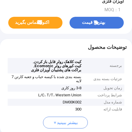
آویزان فلزی
MOQ：1
بهترین قیمت
اکنون تماس بگیرید
توضیحات محصول
,
کیت کلاهک رولر قابل باز کردن
برجسته
,
کیت کورهای رولر Ecomonic
براکت های پشتیبان آویزان فلزی
بسته بندی شده با کیسه حباب و جعبه کارتن 7
جزئیات بسته بندی
لایه
زمان تحویل
3-8 روز کاری
شرایط پرداخت
L/C، T/T، Western Union
شماره مدل
DM00K002
قابلیت ارائه
300
بیشتر ببینید