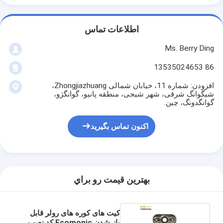
اطلاعات تماس
Ms. Berry Ding
86 13535024653
افزودن: شماره 11، خیابان شمالی Zhongjiazhuang،
شیگوانگ شرقی، شهر شیجی، منطقه پانیو، گوانگژو،
گوانگدونگ، چین.
اکنون تماس بگیرید
بهترين قيمت رو براي
کیت های کوره های رولر قابل
باز شدن Ecomonic کد نصب