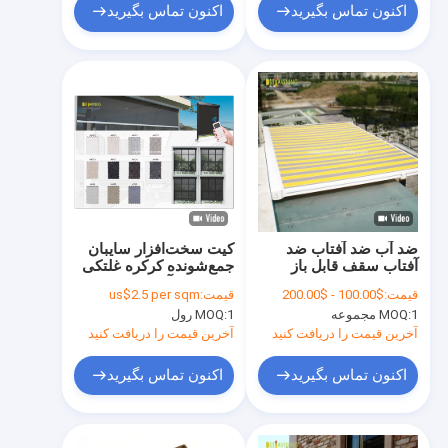
ماوراء بنفش و عایق
اکنون تماس بگیرید
اکنون تماس بگیرید
حرارتی
ضد آب ضد آفتاب ضد
کیت سخت‌افزار سایبان
آفتاب سقف قابل باز
جمع‌شونده کرکره غلتکی
کردن سقف فولاد شفاف
پارچه ضد آفتاب سایه
قیمت:
$100.00 - $200.00
قیمت:
us$2.5 per sqm
سقف های خارجی
غلتکی
1 مجموعه
MOQ:
1 رول
MOQ:
آخرین قیمت را دریافت کنید
آخرین قیمت را دریافت کنید
اکنون تماس بگیرید
اکنون تماس بگیرید