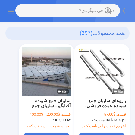
همه محصولات
(397)
بازوهای سایبان جمع
سایبان جمع شونده
شونده عمده فروشی،
آفتابگیر، سایبان جمع
قطعات بازوی پشتیبانی
شونده سقف برای
قیمت:
$57.00
قیمت:
$200.00 - $400.00
سایبان سنگین
آفتابگیر شیشه ای،
1 تا 49 مجموعه
MOQ:
1set
MOQ:
سایبان سفارشی فضای
باز برای پاسیو و گلخانه،
آخرین قیمت را دریافت کنید
آخرین قیمت را دریافت کنید
محافظت در برابر اشعه