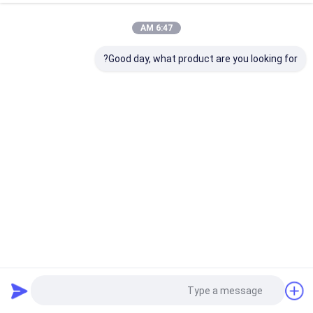
6:47 AM
Good day, what product are you looking for?
پنجره های پشت بام زپ ردیابی پرده های شفاف ضد بادی پرده
های رولر
کیت های پرده پوش
2026-02-06