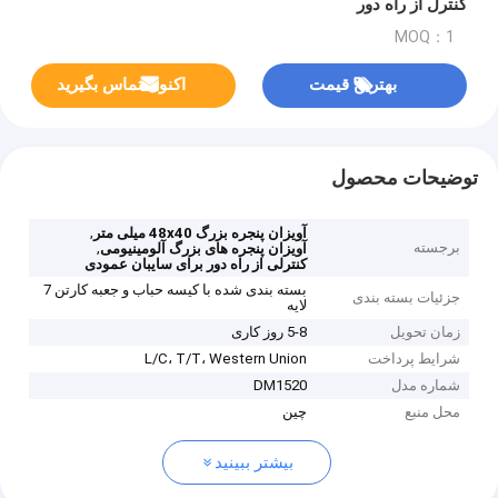
کنترل از راه دور
MOQ：1
بهترین قیمت
اکنون تماس بگیرید
توضیحات محصول
,
آویزان پنجره بزرگ 48x40 میلی متر
برجسته
,
آویزان پنجره های بزرگ آلومینیومی
کنترلی از راه دور برای سایبان عمودی
بسته بندی شده با کیسه حباب و جعبه کارتن 7
جزئیات بسته بندی
لایه
زمان تحویل
5-8 روز کاری
شرایط پرداخت
L/C، T/T، Western Union
شماره مدل
DM1520
محل منبع
چین
بیشتر ببینید