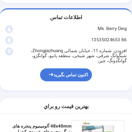
اطلاعات تماس
Ms. Berry Ding
86 13535024653
افزودن: شماره 11، خیابان شمالی Zhongjiazhuang،
شیگوانگ شرقی، شهر شیجی، منطقه پانیو، گوانگژو،
گوانگدونگ، چین.
اکنون تماس بگیرید
بهترين قيمت رو براي
48x40mm آلومینیوم پنجره های
بزرگ پنجره های عمودی کنترل