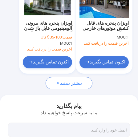
تور کارخانه
کنترل کیفیت
آویزان پنجره های قابل
آویزان پنجره های بیرونی
کشش موتورهای خارجی
آلومینیومی قابل باز شدن
با ما تماس بگیرید
ضد آفتاب پرده های رولر
آویزان پنجره های سنگین
1
MOQ:
قیمت:
US $35-100
پارچه محافظت از UV
آخرین قیمت را دریافت کنید
1
MOQ:
اخبار
آخرین قیمت را دریافت کنید
درخواست نقل قول
اکنون تماس بگیرید
اکنون تماس بگیرید
بیشتر ببینید
دستگاه های آویزان قابل باز کردن
سقف قابل باز کردن ضد آب
پیام بگذارید
ما به سرعت پاسخ خواهیم داد
آویزان های پنجره قابل باز شدن
آویزان سقف قابل باز کردن