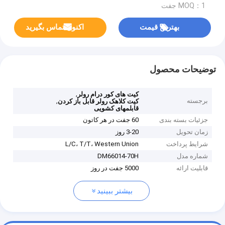
MOQ：1 جفت
بهترین قیمت
اکنون تماس بگیرید
توضیحات محصول
,
کیت های کور درام رولر
برجسته
,
کیت کلاهک رولر قابل باز کردن
قابلمهای کشویی
جزئیات بسته بندی
60 جفت در هر کاتون
زمان تحویل
3-20 روز
شرایط پرداخت
L/C، T/T، Western Union
شماره مدل
DM66014-70H
قابلیت ارائه
5000 جفت در روز
بیشتر ببینید