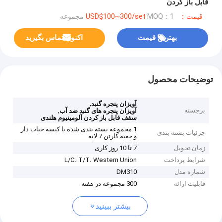
قابل باز کردن
قیمت：USD$100~300/set
MOQ：1 مجموعه
بهترین قیمت
اکنون تماس بگیرید
توضیحات محصول
,
آویزان پنجره گنبد
برجسته
,
آویزان پنجره های گنبد ضد آب
سقف قابل باز کردن آلومینیوم هلندی
1 مجموعه بسته بندی شده با کیسه حباب دار
جزئیات بسته بندی
و جعبه کارتن 7 لایه
زمان تحویل
7 تا 10 روز کاری
شرایط پرداخت
L/C، T/T، Western Union
شماره مدل
DM310
قابلیت ارائه
300 مجموعه در هفته
بیشتر ببینید