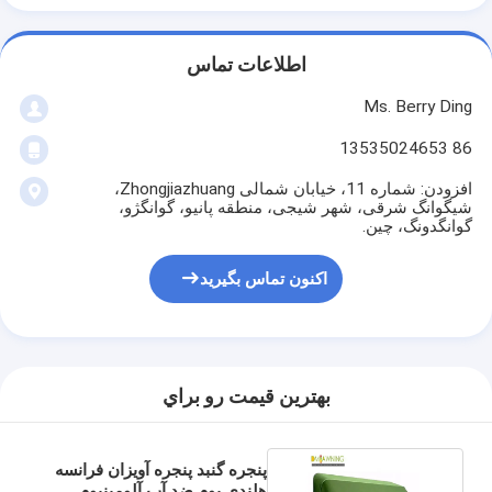
اطلاعات تماس
Ms. Berry Ding
86 13535024653
افزودن: شماره 11، خیابان شمالی Zhongjiazhuang،
شیگوانگ شرقی، شهر شیجی، منطقه پانیو، گوانگژو،
گوانگدونگ، چین.
اکنون تماس بگیرید
بهترين قيمت رو براي
پنجره گنبد پنجره آویزان فرانسه
هلندی بوم ضد آب آلومینیوم