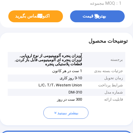
MOQ：1 مجموعه
بهترین قیمت
اکنون تماس بگیرید
توضیحات محصول
,
آویزان پنجره آلومینیومی از نوع اروپایی
برجسته
,
آویزان پنجره ای آلومینیومی قابل باز کردن
قطعات پلاستیکی پنجره
جزئیات بسته بندی
1 ست در هر کاتون
زمان تحویل
3-10 روز کاری
شرایط پرداخت
L/C، T/T، Western Union
شماره مدل
DM-310
قابلیت ارائه
300 ست در روز
بیشتر ببینید