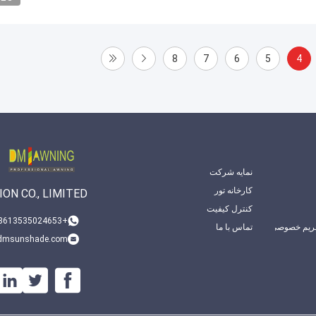
8
7
6
5
4
نمایه شرکت
کارخانه تور
ON CO., LIMITED
کنترل کیفیت
+008613535024653
ریم خصوصی
تماس با ما
dmsunshade.com