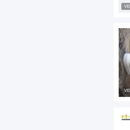
VI
VI