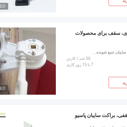
ید
DEO
ری، سقف برای محصولات
ایبان جمع شونده
,
قطعات سخت افزاری سایبان به صورت عمده
50 عدد / کارتن
7 تا 15 روز کاری
ید
DEO
ی، براکت سایبان پاسیو