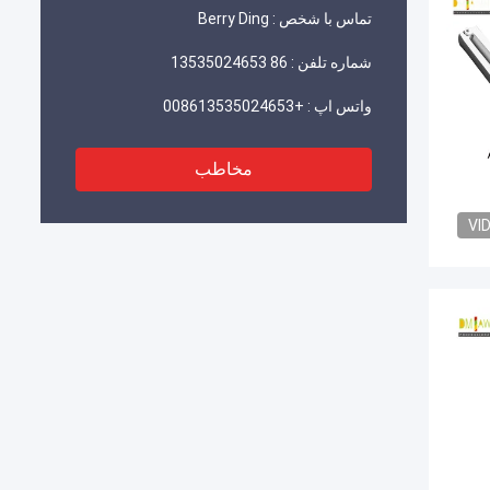
تماس با شخص :
Berry Ding
شماره تلفن :
86 13535024653
واتس اپ :
+008613535024653
مخاطب
VI