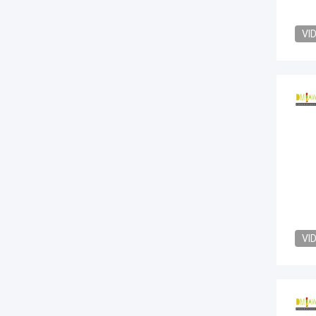
VI
VI