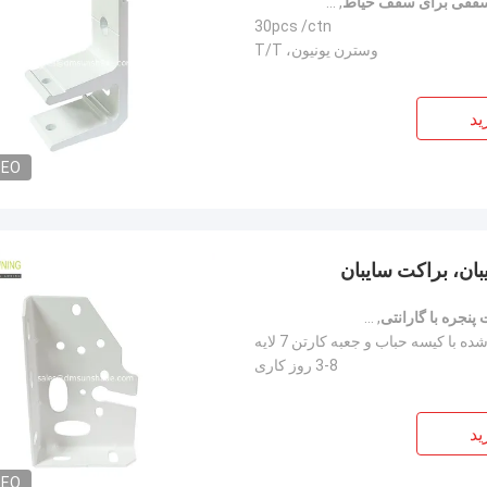
قفی برای سقف حیاط
,
قطعات سخت افزاری آویزان قابل باز شدن
30pcs /ctn
وسترن یونیون، T/T
ید
DEO
یبان، براکت سایبان
پنجره با گارانتی
,
سخت افزار براکت پنجره قابل باز شدن
ه با کیسه حباب و جعبه کارتن 7 لایه
3-8 روز کاری
ید
DEO