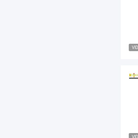
VI
VI