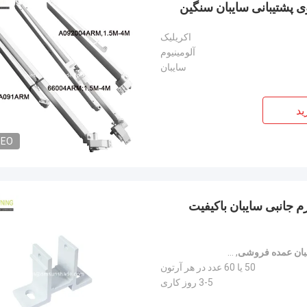
 پشتیبانی سایبان سنگین
اکریلیک
آلومینیوم
سایبان
ید
DEO
 جانبی سایبان باکیفیت
بان عمده فروشی
,
سخت افزار سایبان جمع شونده
50 یا 60 عدد در هر آرتون
3-5 روز کاری