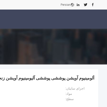
Persian
آلومینیوم آویشن پوششی پوششی آلیومینیوم آویشن زنجی
اجزای سایبان:
مواد:
سطح: