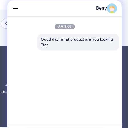
Berry
3
2
1
8:06 AM
Good day, what product are you looking 
for?
محصولات
در باره
دستگاه های آویزان قابل باز کردن
اخبار
سقف قابل باز کردن ضد آب
موارد
آویزان های پنجره قابل باز شدن
نقشه سایت
همه دسته بندی ها
سیاست حفظ ح