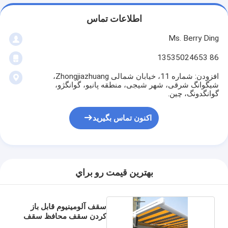
اطلاعات تماس
Ms. Berry Ding
86 13535024653
افزودن: شماره 11، خیابان شمالی Zhongjiazhuang،
شیگوانگ شرقی، شهر شیجی، منطقه پانیو، گوانگژو،
گوانگدونگ، چین.
اکنون تماس بگیرید
بهترين قيمت رو براي
سقف آلومینیوم قابل باز
کردن سقف محافظ سقف