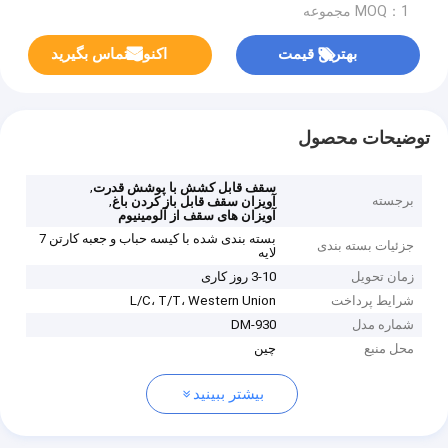
MOQ：1 مجموعه
بهترین قیمت
اکنون تماس بگیرید
توضیحات محصول
,
سقف قابل کشش با پوشش قدرت
برجسته
,
آویزان سقف قابل باز کردن باغ
آویزان های سقف از آلومینیوم
بسته بندی شده با کیسه حباب و جعبه کارتن 7
جزئیات بسته بندی
لایه
زمان تحویل
3-10 روز کاری
شرایط پرداخت
L/C، T/T، Western Union
شماره مدل
DM-930
محل منبع
چین
بیشتر ببینید