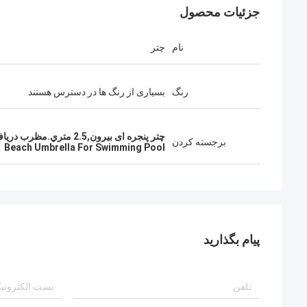
جزئیات محصول
نام
چتر
رنگ
بسیاری از رنگ ها در دسترس هستند
چتر پنجره ای بیرون,2.5 متري.مظرب دريافتي,چتر ساحل برای استخر شنا
برجسته کردن
Beach Umbrella For Swimming Pool
پیام بگذارید