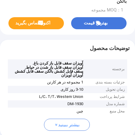
بالکن
MOQ：1 مجموعه
بهترین قیمت
اکنون تماس بگیرید
توضیحات محصول
,
آویزان سقف قابل باز کردن باغ
,
آویزان سقف قابل باز شدن در حیاط
برجسته
سقف قابل کشش بالکن سقف قابل کشش
آویزان آویزان
جزئیات بسته بندی
1 مجموعه در هر کارتن
زمان تحویل
3-10 روز کاری
شرایط پرداخت
L/C، T/T، Western Union
شماره مدل
DM-1930
محل منبع
چین
بیشتر ببینید