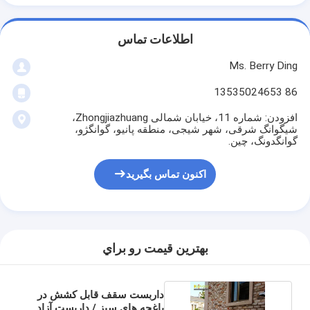
اطلاعات تماس
Ms. Berry Ding
86 13535024653
افزودن: شماره 11، خیابان شمالی Zhongjiazhuang،
شیگوانگ شرقی، شهر شیجی، منطقه پانیو، گوانگژو،
گوانگدونگ، چین.
اکنون تماس بگیرید
بهترين قيمت رو براي
داربست سقف قابل کشش در
باغچه های سبز / داربست آزاد