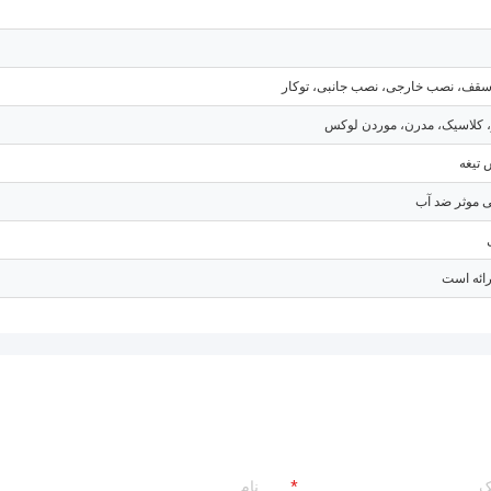
قف، نصب خارجی، نصب جانبی، توکار
 کلاسيک، مدرن، موردن لوکس
تیغه
 موثر ضد آب
رائه است