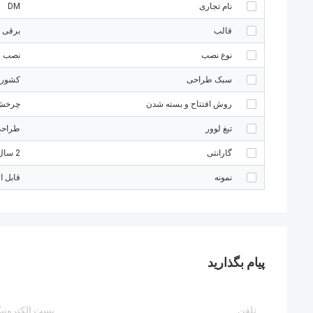
نام تجاری
DM
قالب
برقی
نوع نصب
نصب س
سبک طراحی
کشور،
روش افتتاح و بسته شدن
چرخش 
تیغ لوور
طراحی
گارانتی
2 سال
نمونه
قابل ا
پیام بگذارید