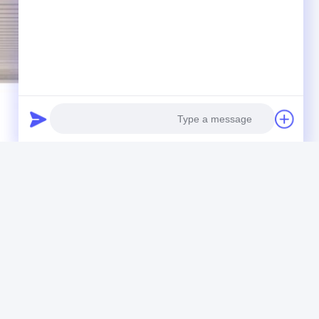
Photo
Video Call
Audio Call