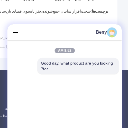
برچسب‌ها
:
سخت‌افزار سایبان جمع‌شونده
,
چتر پاسیوی فضای باز
,
سایب
Berry
PREV:
چرا سایه‌بان جمع‌شونده بیرونی را برای محافظت نهایی در برا
NEXT:
آیا عملکرد می‌تواند بهترین چترهای آلومینیومی ساحلی را متما
8:52 AM
Good day, what product are you looking 
for?
محصولات
در باره
دستگاه های آویزان قابل باز کردن
اخبار
سقف قابل باز کردن ضد آب
موارد
آویزان های پنجره قابل باز شدن
نقشه سایت
همه دسته بندی ها
سیاست حفظ ح