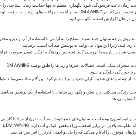
ذشت زمان باعث فرسودگی شود. نگهداری منظم نه تنها جذابیت زیبایی‌شناختی را 
می‌کند، بلکه یکپارچگی ساختاری و عملکرد سیستم سایبان شما را نیز تضمین می‌کند. در DM AWNING، ما بر اهمیت مراقبت‌های روتین، به ویژه با
ان در حال افزایش است، تأکید می‌کنیم.
نند روی پارچه سایبان جمع شوند. سطح را به آرامی با استفاده از آب ولرم و محلو
دداری کنید، زیرا این مواد می‌توانند به پوشش ضد آب آسیب برسانند.
عیف شده در پارچه را بررسی کنید. تشخیص زودهنگام امکان تعمیر سریع را فراه
ویژگی جمع‌شونده به یک قاب محکم و قطعات متحرک متکی است. اتصالات، فنرها و ریل‌ها را طبق توصیه DM AWNING
ی یا خوردگی جلوگیری شود.
از جمله بادهای شدید، باران شدید یا برف جمع کنید. این گام ساده می‌تواند طو
خت زندگی می‌کنید، برداشتن و نگهداری سایبان یا استفاده از یک پوشش محافظ ر
 کاهش می‌دهد.
 اتوماسیون بوده است. سایبان‌های جمع‌شونده ضد آب مدرن از مواد با کارایی با
مانند پلی استر و پارچه‌های اکریلیک با روکش PVC استفاده می‌کنند که مقاومت بالایی در برابر اشعه ماوراء بنفش، کپک و آب دارند. DM AWNING با
ل‌های موتوری را ادغام می‌کند که راحتی و ایمنی کاربر را افزایش می‌دهد.