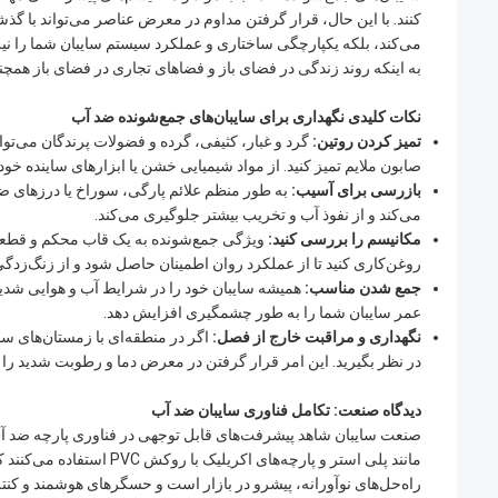
کنند. با این حال، قرار گرفتن مداوم در معرض عناصر می‌تواند با گ
به اینکه روند زندگی در فضای باز و فضاهای تجاری در فضای باز همچن
نکات کلیدی نگهداری برای سایبان‌های جمع‌شونده ضد آب
تمیز کردن روتین:
گرد و غبار، کثیفی، گرده و فضولات پرندگان می‌توا
صابون ملایم تمیز کنید. از مواد شیمیایی خشن یا ابزارهای ساینده خو
بازرسی برای آسیب:
به طور منظم علائم پارگی، سوراخ یا درزهای ض
می‌کند و از نفوذ آب و تخریب بیشتر جلوگیری می‌کند.
مکانیسم را بررسی کنید:
روغن‌کاری کنید تا از عملکرد روان اطمینان حاصل شود و از زنگ‌زدگ
جمع شدن مناسب:
همیشه سایبان خود را در شرایط آب و هوایی شدید، 
عمر سایبان شما را به طور چشمگیری افزایش دهد.
نگهداری و مراقبت خارج از فصل:
اگر در منطقه‌ای با زمستان‌های س
در نظر بگیرید. این امر قرار گرفتن در معرض دما و رطوبت شدید را
دیدگاه صنعت: تکامل فناوری سایبان ضد آب
صنعت سایبان شاهد پیشرفت‌های قابل توجهی در فناوری پارچه ضد آب و
راه‌حل‌های نوآورانه، پیشرو در بازار است و حسگرهای هوشمند و کنتر