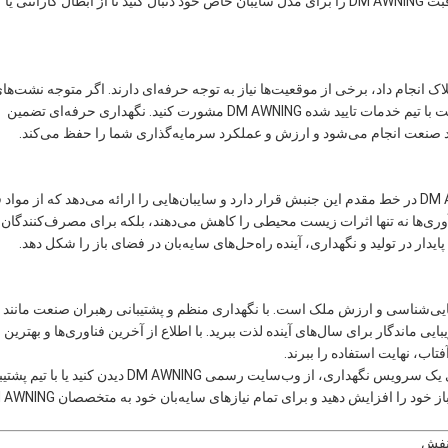
همیشه دستورالعمل‌های مراقبت DM AWNING را برای مدل سایبان خاص خود دنبال کنید تا از ابطال گارانتی یا
 انجام داد، برخی از موقعیت‌ها نیاز به توجه حرفه‌ای دارند. اگر متوجه نشت‌ها
مداوم، نقص‌های مکانیکی یا آسیب‌های گسترده پارچه شدید، بهتر است با تیم خدمات تایید شده DM AWNING مشورت کنید. نگهداری حرفه‌ای تضمین
ید صنعت انجام می‌شود و ارزش و عملکرد سرمایه‌گذاری شما را حفظ می‌کند.
صنعت سایه‌بان به طور فزاینده‌ای بر پایداری متمرکز است. DM AWNING در خط مقدم این جنبش قرار دارد و سایبان‌هایی را ارائه می‌دهد که از مو
ری‌ها نه تنها اثرات زیست محیطی را کاهش می‌دهند، بلکه برای مصرف‌کنندگان آ
دار در تولید و نگهداری، آینده راه‌حل‌های سایه‌بان در فضای باز را شکل دهد.
 قابل اعتماد و زیبایی ماندگار برای سال‌های آینده لذت ببرید. با اطلاع از آخرین فناوری‌ها و بهترین
تاب، نهایت استفاده را ببرند.
برای نکات تخصصی بیشتر، به‌روزرسانی‌های محصول، یا برنامه‌ریزی یک سرویس نگهداری، از وب‌سایت رسمی DM AWNING دیدن کنید 
مشتری ما تماس بگیرید. از سایبان خود محافظت کنید، تجربه فضای باز خود را افزایش دهید و برای تمام نیازه
بنفش