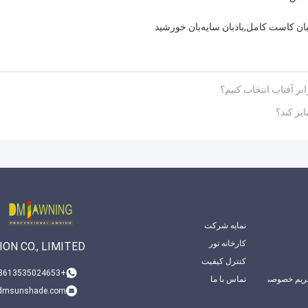
ان کاست کامل
,
بادبان سایه‌بان خورشید
بر آفتاب انتخاب کنیم؟
یز کند؟
نمایه شرکت
کارخانه تور
ON CO., LIMITED
کنترل کیفیت
+008613535024653
ریم خصوصی
تماس با ما
dmsunshade.com