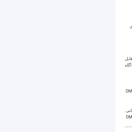
ی
اد قابل
گاه
یک سایبان جمع‌شونده ضد آب یک سرمایه‌گذاری مهم در آسایش، زیبایی‌شناسی و ارزش ملک است. با نگهداری منظم و پشتیبانی رهبران صنعت مانند DM
یا با تیم پشتیبانی
ای سایه‌بان خود به متخصصان DM AWNING