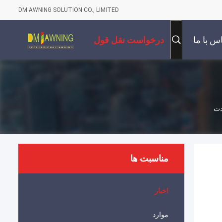
DM AWNING SOLUTION CO., LIMITED
س با ما
درخواست نقل قول
دت
مناسبت ها
اخبار
موارد