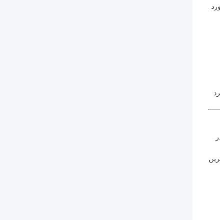
رد
رد
ا در
رین