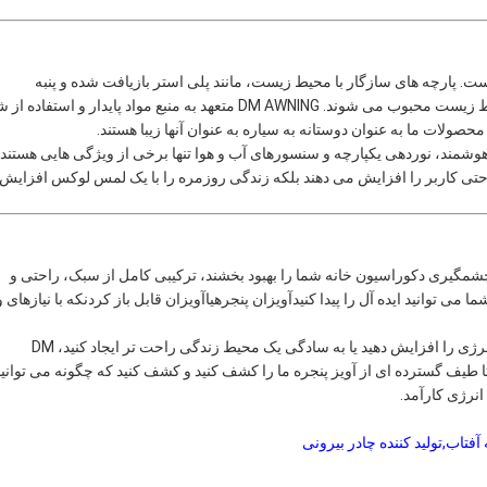
ست. پارچه های سازگار با محیط زیست، مانند پلی استر بازیافت شده و پنبه
ارگانیک،به طور فزاینده ای در میان صاحبان خانه های محتاط به محیط زیست محبوب می شوند. DM AWNING متعهد به منبع مواد پایدار و است
ولات ما به عنوان دوستانه به سیاره به عنوان آنها زیبا هستند.
مند، نوردهی یکپارچه و سنسورهای آب و هوا تنها برخی از ویژگی هایی هستند 
 راحتی کاربر را افزایش می دهند بلکه زندگی روزمره را با یک لمس لوکس افزایش
 چشمگیری دکوراسیون خانه شما را بهبود بخشند، ترکیبی کامل از سبک، راحتی و
آویزان پنجره
یا
آویزان قابل باز کردن
که با نیازهای و
این که آیا شما به دنبال افزایش جذابیت خانه خود هستید، بهره وری انرژی را افزایش دهید یا به سادگی یک محیط زندگی راحت تر ایجاد کنید، DM
گیرید تا طیف گسترده ای از آویز پنجره ما را کشف کنید و کشف کنید که چگونه می توانی
انرژی کارآمد.
 آفتاب
,
تولید کننده چادر بیرونی