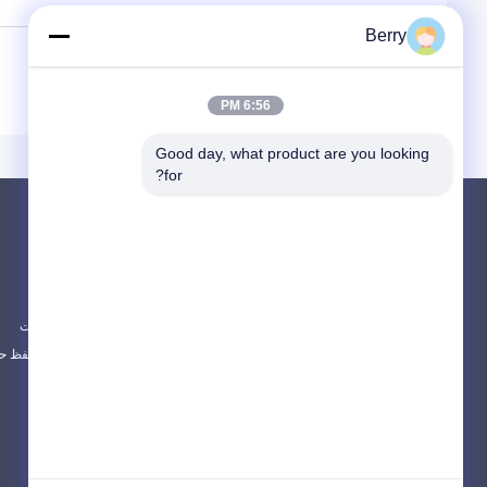
Berry
PREV:
چرا باید چتر ساحلی مقاوم در برابر باد را انتخاب کنید؟
NEXT:
نکات نصب چتر کانتیلیور برای حداکثر ثبات
6:56 PM
Good day, what product are you looking 
for?
محصولات
در باره
دستگاه های آویزان قابل باز کردن
اخبار
سقف قابل باز کردن ضد آب
موارد
آویزان های پنجره قابل باز شدن
نقشه سایت
همه دسته بندی ها
سیاست حفظ ح