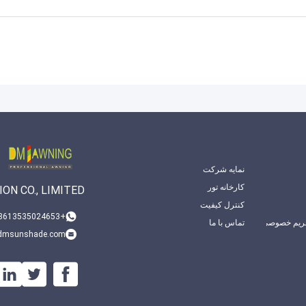
نمایه شرکت
کارخانه تور
ON CO., LIMITED
کنترل کیفیت
+008613535024653
ریم خصوصی
تماس با ما
dmsunshade.com