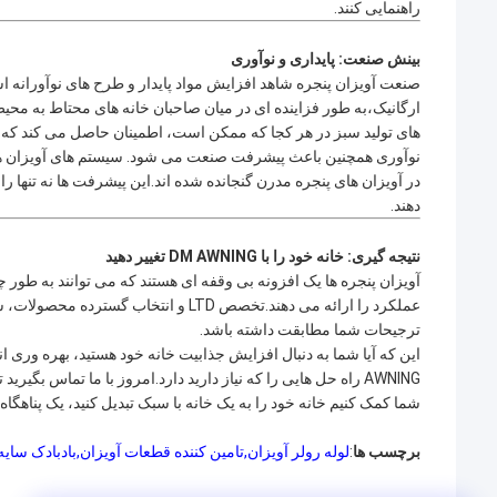
راهنمایی کنند.
بینش صنعت: پایداری و نوآوری
صنعت آویزان پنجره شاهد افزایش مواد پایدار و طرح های نوآورانه ا
های تولید سبز در هر کجا که ممکن است، اطمینان حاصل می کند که محص
نوآوری همچنین باعث پیشرفت صنعت می شود. سیستم های آویزان هوش
در آویزان های پنجره مدرن گنجانده شده اند.این پیشرفت ها نه تنها
دهند.
نتیجه گیری: خانه خود را با DM AWNING تغییر دهید
آویزان پنجره ها یک افزونه بی وقفه ای هستند که می توانند به طور
عملکرد را ارائه می دهند.تخصص LTD و انتخاب گسترده محصولات، شما می توانید ایده آل را پیدا کنید
ترجیحات شما مطابقت داشته باشد.
AWNING راه حل هایی را که نیاز دارید دارد.امروز با ما تماس ب
شما کمک کنیم خانه خود را به یک خانه با سبک تبدیل کنید، یک پناهگاه 
برچسب ها
:
لوله رولر آویزان
,
تامین کننده قطعات آویزان
,
بادبادک سایه