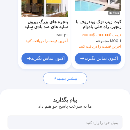
تور کارخانه
کنترل کیفیت
کیت زیپ ترَک ویندروف با
پنجره های بزرگ بیرون
زنجیر، راه حلی بادوام
سایه های ضد بادی سایه
با ما تماس بگیرید
برای کاربردهای تجاری و
های کوره ها پلک ها آویز
قیمت:
$100.00 - $200.00
1
MOQ:
پوشش پنجره
1 مجموعه
MOQ:
آخرین قیمت را دریافت کنید
اخبار
آخرین قیمت را دریافت کنید
درخواست نقل قول
اکنون تماس بگیرید
اکنون تماس بگیرید
بیشتر ببینید
دستگاه های آویزان قابل باز کردن
سقف قابل باز کردن ضد آب
پیام بگذارید
ما به سرعت پاسخ خواهیم داد
آویزان های پنجره قابل باز شدن
آویزان سقف قابل باز کردن