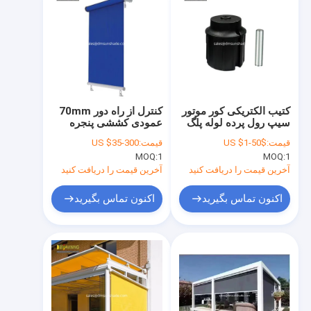
کتیب الکتریکی کور موتور
کنترل از راه دور 70mm
سیپ رول پرده لوله پلگ
عمودی کششی پنجره
نایلون کوره سخت افزاری
پنجره
قیمت:
US $1-50$
قیمت:
US $35-300
کیت
MOQ:
1
MOQ:
1
آخرین قیمت را دریافت کنید
آخرین قیمت را دریافت کنید
اکنون تماس بگیرید
اکنون تماس بگیرید
خونه
محصولات
درباره ما